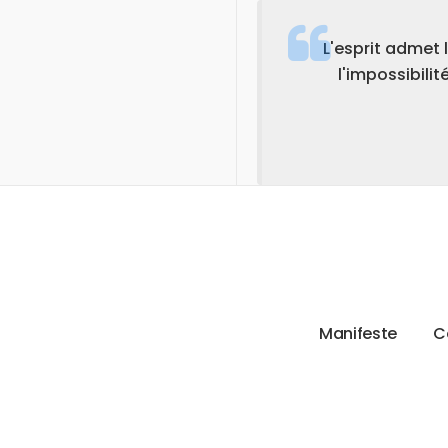
L'esprit admet 
l'impossibili
M
a
n
i
f
e
s
t
e
C