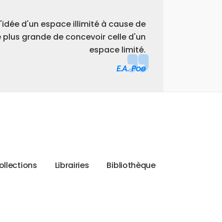
l'idée d'un espace illimité à cause de
té plus grande de concevoir celle d'un
espace limité.
E.A. Poe
o
l
l
e
c
t
i
o
n
s
L
i
b
r
a
i
r
i
e
s
B
i
b
l
i
o
t
h
è
q
u
e