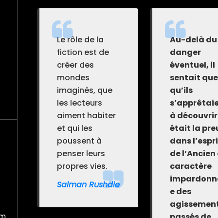
Le rôle de la
Au-delà du
fiction est de
danger
créer des
éventuel, il
mondes
sentait que
imaginés, que
qu’ils
les lecteurs
s’apprêtai
aiment habiter
à découvrir
et qui les
était la pr
poussent à
dans l’espri
penser leurs
de l’Ancien
propres vies.
caractère
impardonn
Salman Rushdie
e des
agissemen
om
passés de