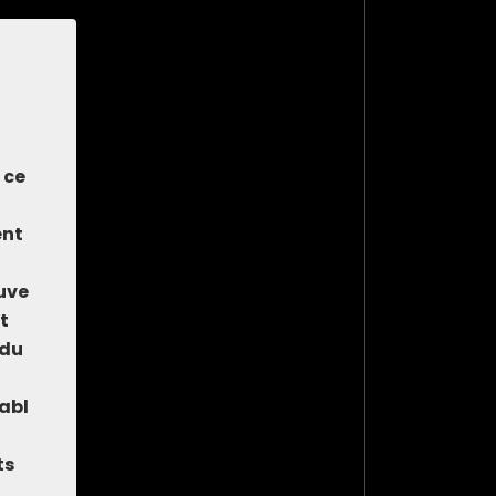
 ce
ent
euve
t
 du
abl
ts