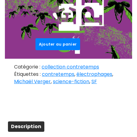
Électrophages
19,00
€
49 en stock
quantité
Ajouter au panier
de
Électrophages
Catégorie :
collection contretemps
Étiquettes :
contretemps
,
électrophages
,
Michaël Verger
,
science-fiction
,
SF
Description